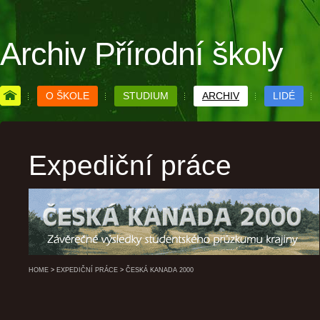
Archiv Přírodní školy
O ŠKOLE
STUDIUM
ARCHIV
LIDÉ
Expediční práce
HOME
>
EXPEDIČNÍ PRÁCE
>
ČESKÁ KANADA 2000